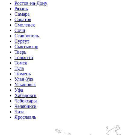
Ростов-на-Дону
Рязань
Самара
Саратов
Смоленск
Сочи
Ставрополь
Сургут
Сыктывкар
Тверь
Тольятти
Томск
Тула
Тюмень
Улан-Удэ
Ульяновск
Уфа
Хабаровск
Чебоксары
Челябинск
Чита
Ярославль