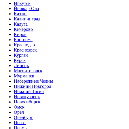
Иркутск
Йошкар-Ола
Казань
Калининград
Калуга
Кемерово
Киров
Кострома
Краснодар
Красноярск
Курган
Курск
Липецк
Магнитогорск
Мурманск
Набережные Челны
Нижний Новгород
Нижний Тагил
Новокузнецк
Новосибирск
Омск
Орёл
Оренбург
Пенза
Пермь