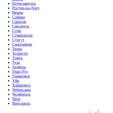
Петрозаводск
Ростов-на-Дону
Рязань
Самара
Саратов
Смоленск
Сочи
Ставрополь
Сургут
Сыктывкар
Тверь
Тольятти
Томск
Тула
Тюмень
Улан-Удэ
Ульяновск
Уфа
Хабаровск
Чебоксары
Челябинск
Чита
Ярославль